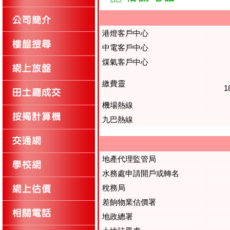
港燈客戶中心
中電客戶中心
煤氣客戶中心
繳費靈
1
機場熱線
九巴熱線
地產代理監管局
水務處申請開戶或轉名
稅務局
差餉物業估價署
地政總署